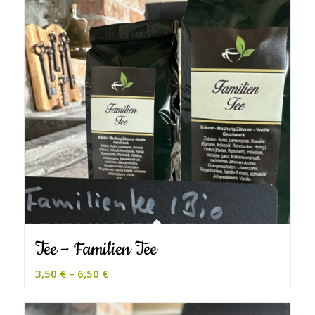
Tee – Familien Tee
3,50
€
–
6,50
€