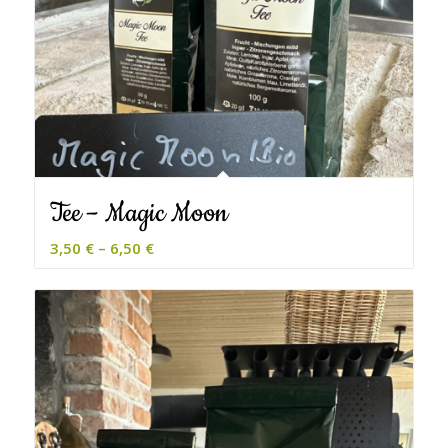
Tee – Magic Moon
3,50
€
–
6,50
€