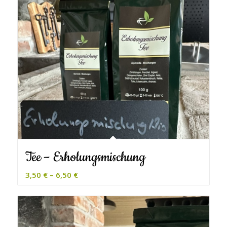
Tee – Erholungsmischung
3,50
€
–
6,50
€