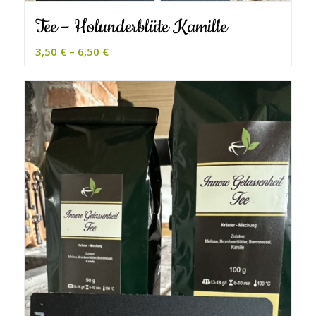
Tee – Holunderblüte Kamille
3,50
€
–
6,50
€