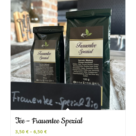
Tee – Frauentee Spezial
3,50
€
–
6,50
€