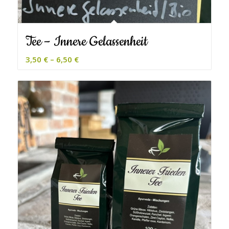
Tee – Innere Gelassenheit
3,50
€
–
6,50
€