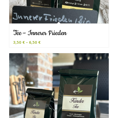
Tee – Innerer Frieden
3,50
€
–
6,50
€