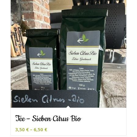
Tee – Sieben Citrus Bio
3,50
€
–
6,50
€