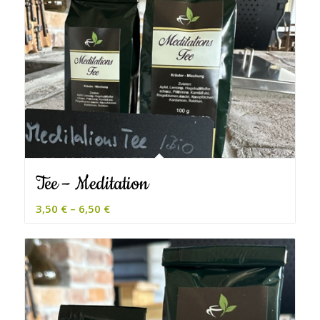
Tee – Meditation
3,50
€
–
6,50
€