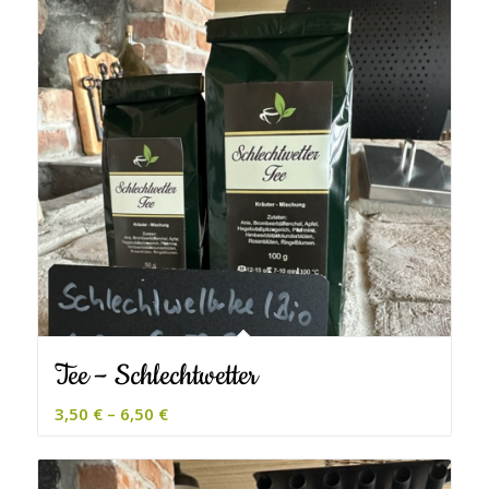
Tee – Schlechtwetter
3,50
€
–
6,50
€