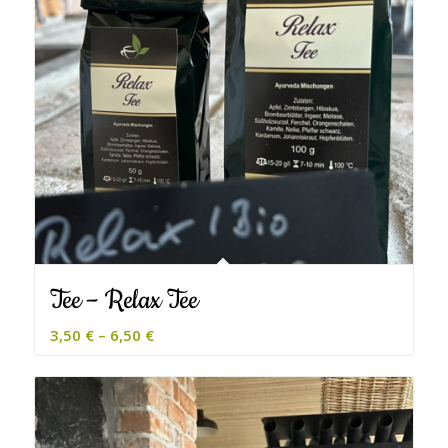
Tee – Relax Tee
3,50
€
–
6,50
€