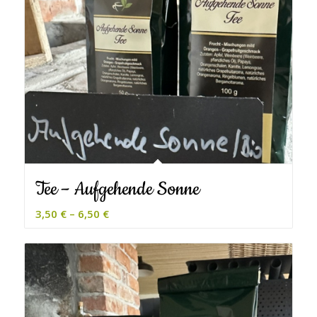
Tee – Aufgehende Sonne
3,50
€
–
6,50
€