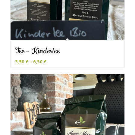
Tee – Kindertee
3,50
€
–
6,50
€