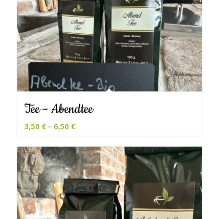
Tee – Abendtee
3,50
€
–
6,50
€