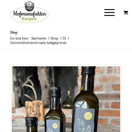
Shop
Du bist hier:
Startseite
/
Shop
/
Öl
/
Sonnenblumenöl nativ kaltgepresst