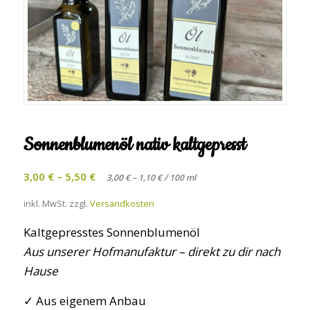
Sonnenblumenöl nativ kaltgepresst
3,00
€
–
5,50
€
–
/
3,00
€
1,10
€
100
ml
inkl. MwSt.
zzgl.
Versandkosten
Kaltgepresstes Sonnenblumenöl
Aus unserer Hofmanufaktur – direkt zu dir nach
Hause
✓ Aus eigenem Anbau