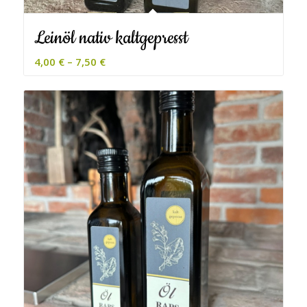
Leinöl nativ kaltgepresst
4,00
€
–
7,50
€