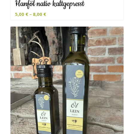
Hanföl nativ kaltgepresst
5,00
€
–
8,00
€