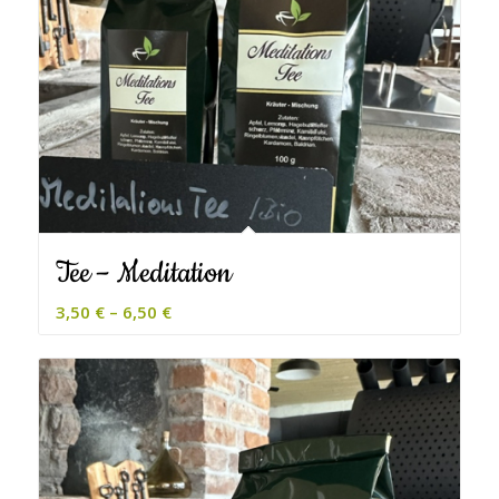
Tee – Meditation
3,50
€
–
6,50
€