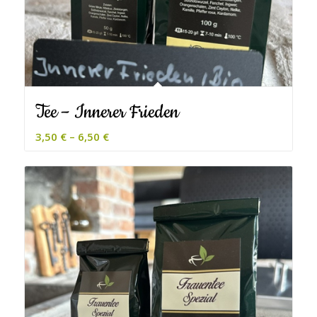
Tee – Innerer Frieden
3,50
€
–
6,50
€