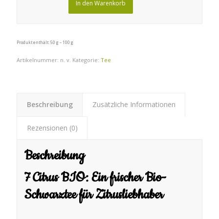
In den Warenkorb
Produkt enthält: 50
g
– 100
g
Artikelnummer:
n. v.
Kategorie:
Tee
Beschreibung
Zusätzliche Informationen
Rezensionen (0)
Beschreibung
7 Citrus BIO: Ein frischer Bio-
Schwarztee für Zitrusliebhaber