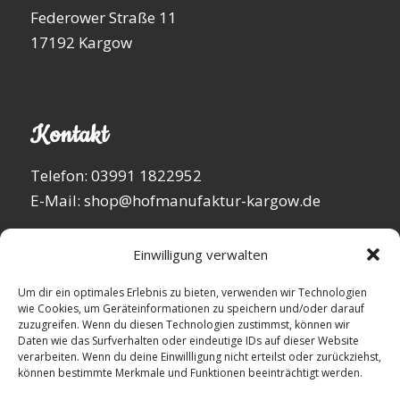
Federower Straße 11
17192 Kargow
Kontakt
Telefon: 03991 1822952
E-Mail: shop@hofmanufaktur-kargow.de
Einwilligung verwalten
Um dir ein optimales Erlebnis zu bieten, verwenden wir Technologien
wie Cookies, um Geräteinformationen zu speichern und/oder darauf
zuzugreifen. Wenn du diesen Technologien zustimmst, können wir
Daten wie das Surfverhalten oder eindeutige IDs auf dieser Website
verarbeiten. Wenn du deine Einwillligung nicht erteilst oder zurückziehst,
können bestimmte Merkmale und Funktionen beeinträchtigt werden.