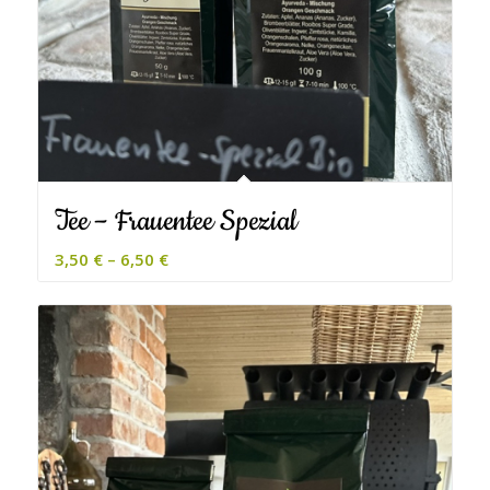
Tee – Frauentee Spezial
3,50
€
–
6,50
€