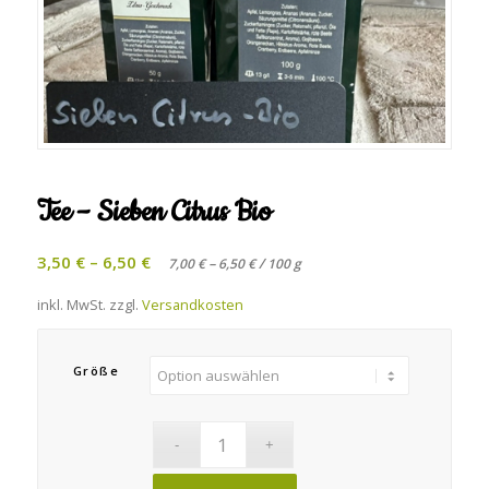
Tee – Sieben Citrus Bio
3,50
€
–
6,50
€
–
/
7,00
€
6,50
€
100
g
inkl. MwSt.
zzgl.
Versandkosten
Größe