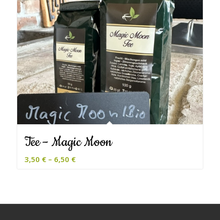
Tee – Magic Moon
3,50
€
–
6,50
€