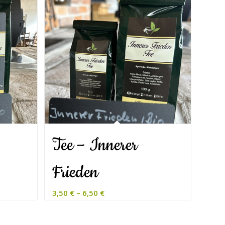
Tee – Innerer
Frieden
3,50
€
–
6,50
€