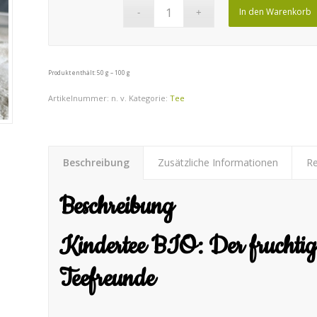
In den Warenkorb
Produkt enthält: 50
g
– 100
g
Artikelnummer:
n. v.
Kategorie:
Tee
Beschreibung
Zusätzliche Informationen
Re
Beschreibung
Kindertee BIO: Der fruchtige
Teefreunde