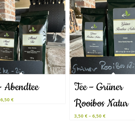
– Abendtee
Tee – Grüner
–
6,50
€
Rooibos Natur
3,50
€
–
6,50
€