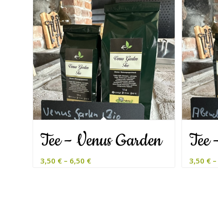
Tee – Venus Garden
Tee 
3,50
€
–
6,50
€
3,50
€