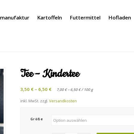
manufaktur
Kartoffeln
Futtermittel
Hofladen
Tee – Kindertee
3,50
€
–
6,50
€
–
/
7,00
€
6,50
€
100
g
inkl. MwSt.
zzgl.
Versandkosten
Größe